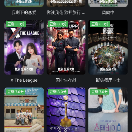
更新至第1期
更新至20260627第4期
更新至第01期
我剩下的恋爱
你钱我花 独担旅行 2026
风向中
豆瓣:3.0分
豆瓣:8.0分
豆瓣:8.0分
更新至第01集
更新至第7集
更新至第2期
X The League
囚牢生存战
街头餐厅斗士
豆瓣:7.0分
豆瓣:3.0分
豆瓣:7.0分