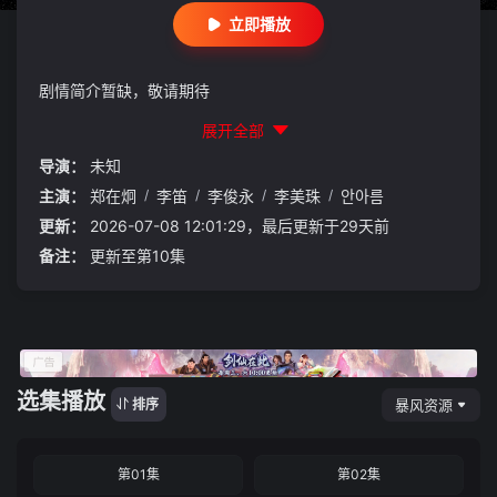
立即播放
剧情简介暂缺，敬请期待
展开全部
导演：
未知
主演：
郑在炯
/
李笛
/
李俊永
/
李美珠
/
안아름
更新：
2026-07-08 12:01:29，最后更新于29天前
备注：
更新至第10集
选集播放
暴风资源
排序
第01集
第02集