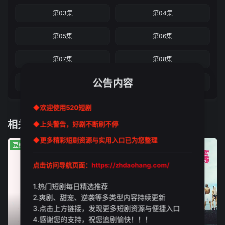
第03集
第04集
第05集
第06集
第07集
第08集
公告内容
第09集
第10集
◆欢迎使用520短剧
相关推荐
◆上头警告，好剧不断刷不停
◆更多精彩短剧资源与实用入口已为您整理
豆瓣:10.0分
豆瓣:9.0分
豆瓣:6.0分
点击访问导航页面：
https://zhdaohang.com/
1.热门短剧每日精选推荐
2.爽剧、甜宠、逆袭等多类型内容持续更新
3.点击上方链接，发现更多短剧资源与便捷入口
4.感谢您的支持，祝您追剧愉快！！！
更新至第1期
更新至第06期
更新至第4集