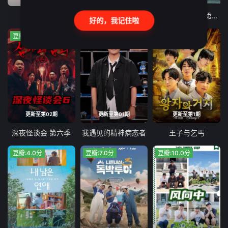
卧底厨神
最优秀山
不良一族寻爱记 第二季
好的，我记住啦
豆瓣:10.0分
豆瓣:7.0分
豆瓣:2.0分
更新至第02期
更新至第01期
更新至第1期
深夜怪谈会 第六季
我遇见的精神病态者
王子与乞丐
豆瓣:4.0分
豆瓣:7.0分
豆瓣:10.0分