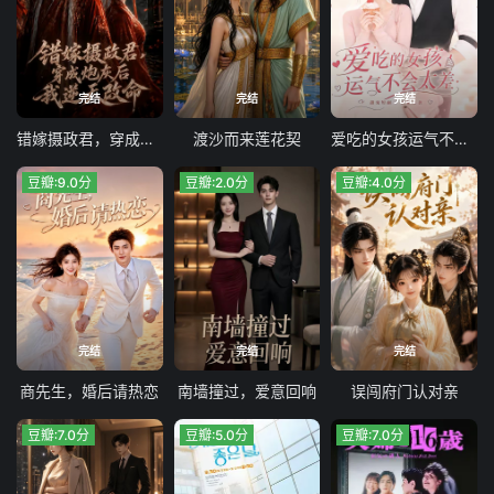
完结
完结
完结
错嫁摄政君，穿成炮灰后我逆天改命
渡沙而来莲花契
爱吃的女孩运气不会太差
豆瓣:9.0分
豆瓣:2.0分
豆瓣:4.0分
完结
完结
完结
商先生，婚后请热恋
南墙撞过，爱意回响
误闯府门认对亲
豆瓣:7.0分
豆瓣:5.0分
豆瓣:7.0分