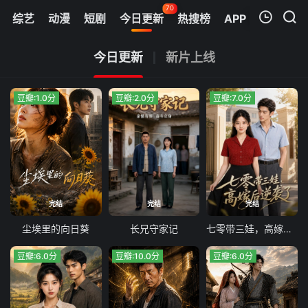
70
综艺
动漫
短剧
今日更新
热搜榜
APP
我的观影记录
今日更新
新片上线
豆瓣:1.0分
豆瓣:2.0分
豆瓣:7.0分
暂无观看影片的记录
完结
完结
完结
尘埃里的向日葵
长兄守家记
七零带三娃，高嫁后逆袭了
豆瓣:6.0分
豆瓣:10.0分
豆瓣:6.0分