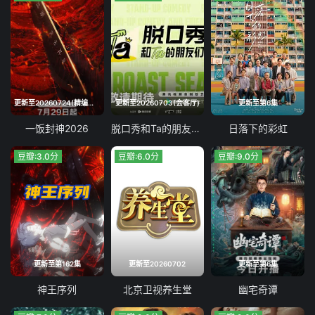
更新至20260724(精编回顾)
更新至20260703(会客厅)
更新至第6集
一饭封神2026
脱口秀和Ta的朋友们 第三季
日落下的彩虹
豆瓣:3.0分
豆瓣:6.0分
豆瓣:9.0分
更新至第162集
更新至20260702
更新至第6集
神王序列
北京卫视养生堂
幽宅奇谭