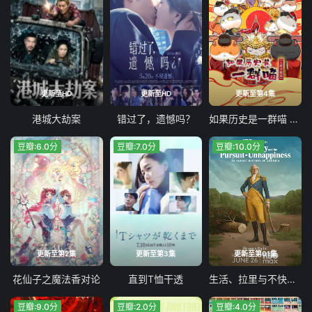
更新至HD
更新至HD
更新至第4集
港城大劫案
错过了，遗憾吗？
如果历史是一群喵 第十三季
豆瓣:6.0分
豆瓣:7.0分
豆瓣:10.0分
更新至第2集
更新至第3集
更新至第01集
花仙子之魔法香对论
直到T恤干透
生活、拉里与不快乐的追求：一部美国史
豆瓣:9.0分
豆瓣:2.0分
豆瓣:4.0分