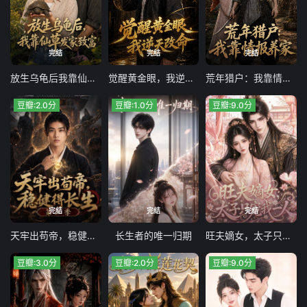
完结
完结
完结
放生乌龟后我靠仙草发家致富
觉醒黄金眼，我逆天改命
荒年猎户：我靠情报养家
豆瓣:2.0分
豆瓣:1.0分
豆瓣:9.0分
完结
完结
完结
天牢出苟帝，稳健得长生第二季
长生者的唯一归期
旺夫嫡女，太子只宠我一人
豆瓣:3.0分
豆瓣:2.0分
豆瓣:9.0分