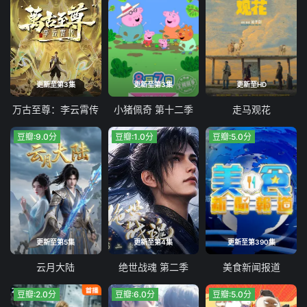
更新至第3集
更新至第3集
更新至HD
万古至尊：李云霄传
小猪佩奇 第十二季
走马观花
豆瓣:9.0分
豆瓣:1.0分
豆瓣:5.0分
更新至第5集
更新至第4集
更新至第390集
云月大陆
绝世战魂 第二季
美食新闻报道
豆瓣:2.0分
豆瓣:6.0分
豆瓣:5.0分