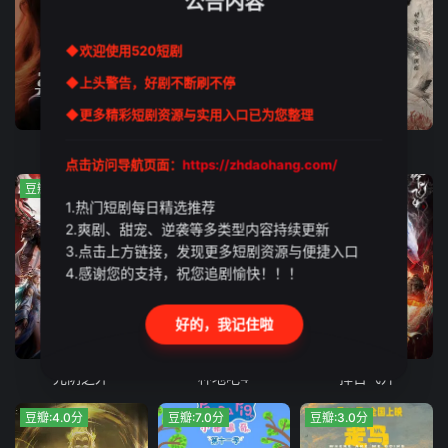
公告内容
◆欢迎使用520短剧
◆上头警告，好剧不断刷不停
更新至第1集
更新至第18集
更新至第6集
◆更多精彩短剧资源与实用入口已为您整理
杀手妈咪
阿松与阿暖
长夜如歌
点击访问导航页面：
https://zhdaohang.com/
豆瓣:9.0分
豆瓣:2.0分
豆瓣:6.0分
1.热门短剧每日精选推荐
2.爽剧、甜宠、逆袭等多类型内容持续更新
3.点击上方链接，发现更多短剧资源与便捷入口
4.感谢您的支持，祝您追剧愉快！！！
好的，我记住啦
更新至第28集
更新至20260703(第16期下)
更新至第4集
光阴之外
种地吧4
择日飞升
豆瓣:4.0分
豆瓣:7.0分
豆瓣:3.0分