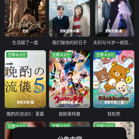
完结
更新至第67集
更新至第1集
生活甜了一度
我们愉快的好日子
夫妇与16岁～疯狂的邻居～
豆瓣:8.0分
豆瓣:4.0分
豆瓣:4.0分
更新至第1集
更新至第1集
更新至第13集
晚酌的流派5：夏篇
提欧奥特曼
轻松熊
豆瓣:4.0分
豆瓣:7.0分
豆瓣:7.0分